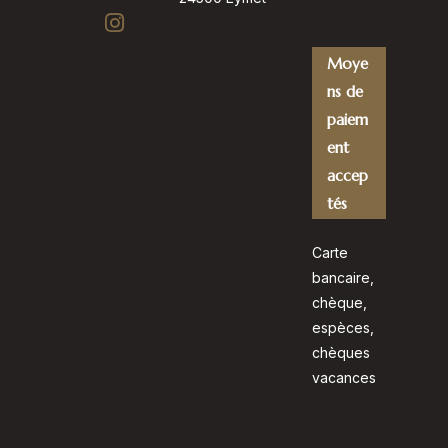
Moye
ns de
paiem
ent
accep
tés
Carte
bancaire,
chèque,
espèces,
chèques
vacances