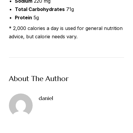
Sodium
220 mg
Total Carbohydrates
71g
Protein
5g
* 2,000 calories a day is used for general nutrition
advice, but calorie needs vary.
VOTRE
NOM
About The Author
daniel
VOTRE
EMAIL
VOTRE