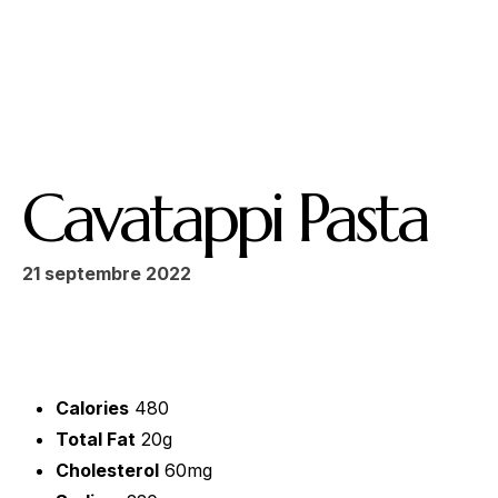
Ouvert
Du lundi au dimanche : midi et soir
Fermé le mercredi
Cavatappi Pasta
21 septembre 2022
Calories
480
Total Fat
20g
Cholesterol
60mg