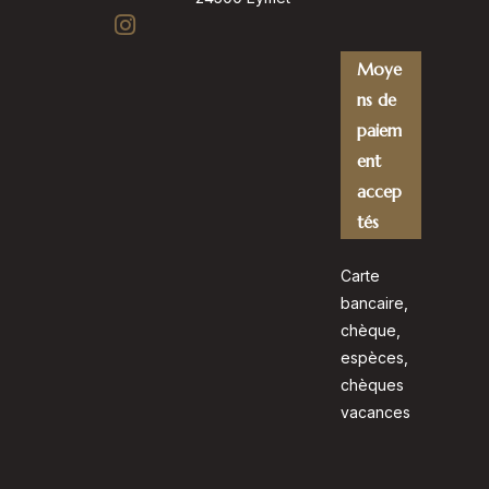
Moye
ns de
paiem
ent
accep
tés
Carte
bancaire,
chèque,
espèces,
chèques
vacances