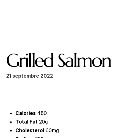
Ouvert
Du lundi au dimanche : midi et soir
Fermé le mercredi
Grilled Salmon
21 septembre 2022
Calories
480
Total Fat
20g
Cholesterol
60mg