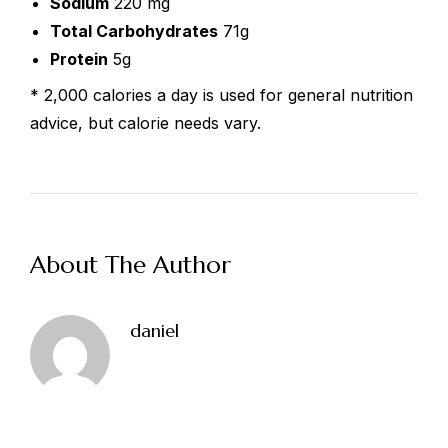
Sodium
220 mg
Total Carbohydrates
71g
Protein
5g
* 2,000 calories a day is used for general nutrition
advice, but calorie needs vary.
VOTRE
NOM
About The Author
daniel
VOTRE
EMAIL
VOTRE