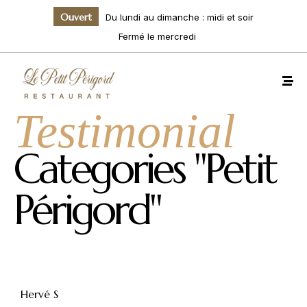
Ouvert
Du lundi au dimanche : midi et soir
Fermé le mercredi
Testimonial
Categories "Petit
Périgord"
Hervé S