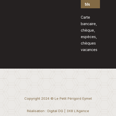
tés
Carte
bancaire,
chèque,
espèces,
chèques
vacances
Copyright 2024 © Le Petit Périgord Eymet
Réalisation : Digital DG | 3X8 L'Agence