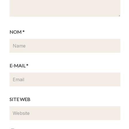
VOTRE
EMAIL
NOM
*
VOTRE
TÉLÉPHO
Réserver
NE
une table
E-MAIL
*
NOMBRE
DE
Horaires
PERSONN
ES
Du lundi au dimanche : Midi
et soir
SITE WEB
Fermé le mercredi
DATE
Adresse
41 place Gambetta, 24500
Eymet